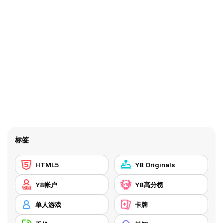
标签
HTML5
Y8 Originals
Y8帐户
Y8高分榜
单人游戏
卡牌