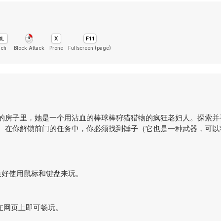
uch
Block Attack
Prone
Fullscreen (page)
破败的房子里，她是一个用沾血的棒球棒狩猎猎物的疯狂老妇人。探索
捕。在你解锁前门的任务中，你必须找到锤子（它也是一种武器，可以将G
游戏，最好使用鼠标和键盘来玩。
，直接在网页上即可畅玩。