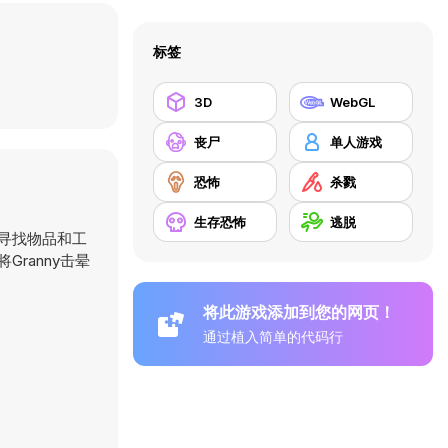
标签
3D
WebGL
丧尸
单人游戏
恐怖
杀戮
生存恐怖
逃脱
并寻找物品和工
ranny击晕
将此游戏添加到您的网页！
通过植入简单的代码行