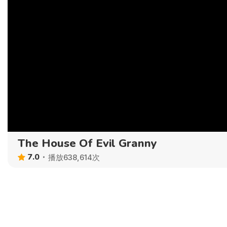
The House Of Evil Granny
7.0
播放638,614次