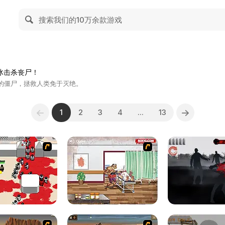
准冰击杀丧尸！
的僵尸，拯救人类免于灭绝。
1
2
3
4
...
13