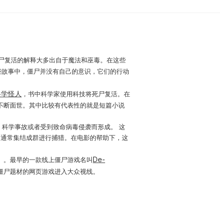
僵尸复活的解释大多出自于魔法和巫毒。在这些
些故事中，僵尸并没有自己的意识，它们的行动
科学怪人
，书中科学家使用科技将死尸复活。在
不断面世。其中比较有代表性的就是短篇小说
科学事故或者受到致命病毒侵袭而形成。 这
们通常集结成群进行捕猎。在电影的帮助下，这
De-
》。最早的一款线上僵尸游戏名叫
僵尸题材的网页游戏进入大众视线。