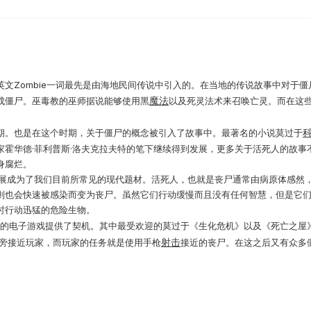
文Zombie一词最先是由海地民间传说中引入的。在当地的传说故事中对于
魔法
成僵尸。巫毒教的巫师据说能够使用黑
以及死灵法术来召唤亡灵。而在这
早期。也是在这个时期，关于僵尸的概念被引入了故事中。最著名的小说莫过于
家霍华德·菲利普斯·洛夫克拉夫特的笔下继续得到发展，更多关于活死人的故事
身腐烂。
发展成为了我们目前所常见的现代题材。活死人，也就是丧尸通常由病原体感然，
则也会快速被感染而变为丧尸。虽然它们行动缓慢而且没有任何智慧，但是它
时行动迅猛的危险生物。
题材的电子游戏提供了契机。其中最受欢迎的莫过于《生化危机》以及《死亡之屋
射击
旁接近玩家，而玩家的任务就是使用手枪
接近的丧尸。在这之后又有众多