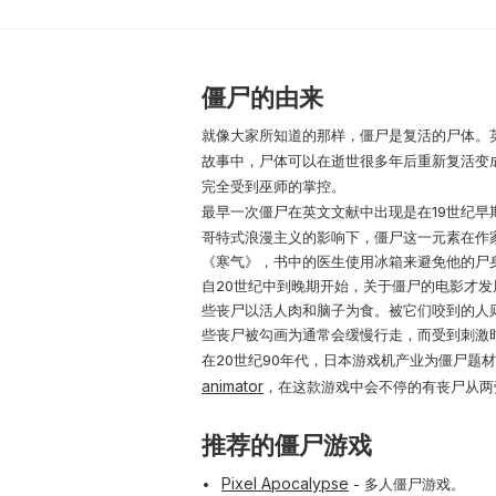
僵尸的由来
就像大家所知道的那样，僵尸是复活的尸体。英
故事中，尸体可以在逝世很多年后重新复活变
完全受到巫师的掌控。
最早一次僵尸在英文文献中出现是在19世纪
哥特式浪漫主义的影响下，僵尸这一元素在作
《寒气》，书中的医生使用冰箱来避免他的尸
自20世纪中到晚期开始，关于僵尸的电影才
些丧尸以活人肉和脑子为食。被它们咬到的人
些丧尸被勾画为通常会缓慢行走，而受到刺激
在20世纪90年代，日本游戏机产业为僵尸
animator
，在这款游戏中会不停的有丧尸从两
推荐的僵尸游戏
Pixel Apocalypse
- 多人僵尸游戏。