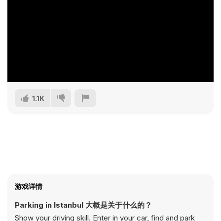
1.1K
游戏详情
Parking in Istanbul 大概是关于什么的？
Show your driving skill. Enter in your car, find and park