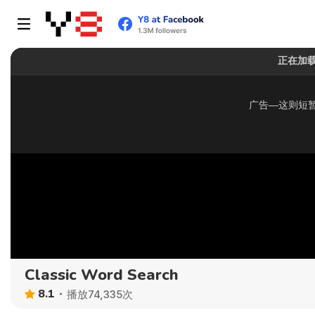
Classic Word Search
8.1
播放74,335次