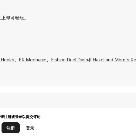
在网页上即可畅玩。
e Hooks
、
ER Mechanic
、
Fishing Duel Dash
和
Hazel and Mom's Re
请注册或登录以提交评论
注册
登录