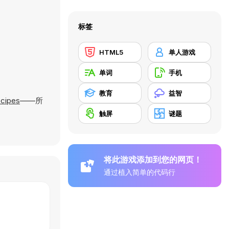
标签
HTML5
单人游戏
单词
手机
教育
益智
cipes
——所
触屏
谜题
将此游戏添加到您的网页！
通过植入简单的代码行