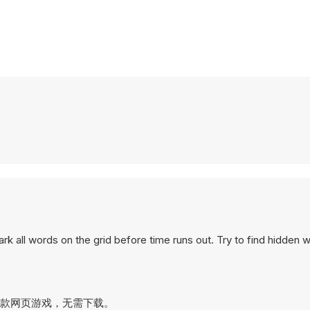
rk all words on the grid before time runs out. Try to find hidden 
这是一款网页游戏，无需下载。