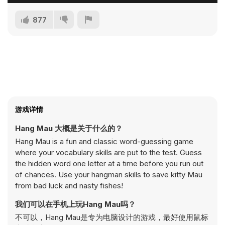
877
游戏详情
Hang Mau 大概是关于什么的？
Hang Mau is a fun and classic word-guessing game
where your vocabulary skills are put to the test. Guess
the hidden word one letter at a time before you run out
of chances. Use your hangman skills to save kitty Mau
from bad luck and nasty fishes!
我们可以在手机上玩Hang Mau吗？
不可以，Hang Mau是专为电脑设计的游戏，最好使用鼠标