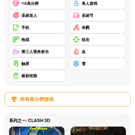
Y8高分榜
单人游戏
圣诞老人
圣诞节
手机
杀戮
枪战
狙击
第三人视角射击
血
触屏
雪
鼠标技能
所有高分榜游戏
系列之一: CLASH 3D