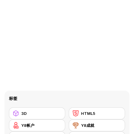
标签
3D
HTML5
Y8帐户
Y8成就