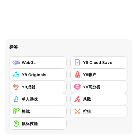
标签
WebGL
Y8 Cloud Save
Y8 Originals
Y8帐户
Y8成就
Y8高分榜
单人游戏
杀戮
枪战
狩猎
鼠标技能