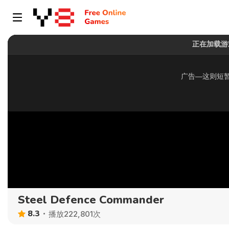
Steel Defence Commander
8.3
播放222,801次