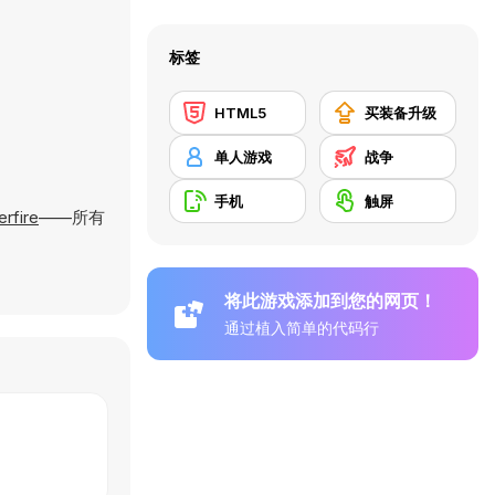
标签
HTML5
买装备升级
单人游戏
战争
手机
触屏
erfire
——所有
将此游戏添加到您的网页！
通过植入简单的代码行