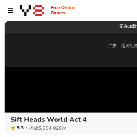
Sift Heads World Act 4
9.3
播放5,904,020次