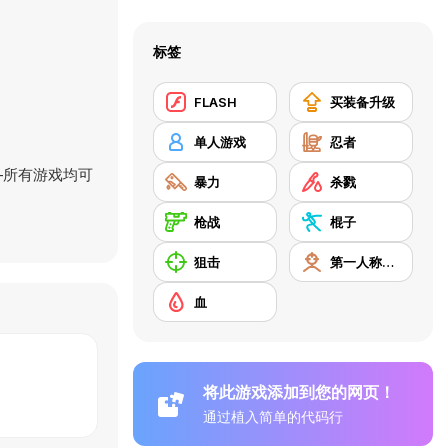
标签
FLASH
买装备升级
单人游戏
忍者
—所有游戏均可
暴力
杀戮
枪战
棍子
狙击
第一人称射击
血
将此游戏添加到您的网页！
通过植入简单的代码行