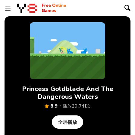
Princess Goldblade And The
Dangerous Waters
8.9
播放29,741次
全屏播放