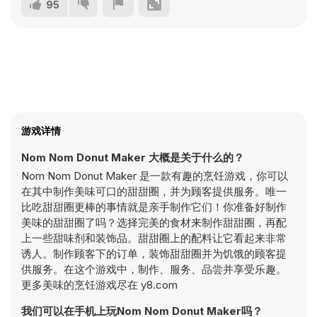
95
游戏详情
Nom Nom Donut Maker 大概是关于什么的？
Nom Nom Donut Maker 是一款有趣的烹饪游戏，你可以
在其中制作美味可口的甜甜圈，并为顾客提供服务。唯一
比吃甜甜圈更棒的事情就是亲手制作它们！你准备好制作
美味的甜甜圈了吗？选择完美的食材来制作甜甜圈，再配
上一些甜味剂和装饰品。甜甜圈上的配料让它看起来非常
诱人。制作顾客下的订单，装饰甜甜圈并为饥饿的顾客提
供服务。在这个游戏中，制作、服务、品尝并享受乐趣。
更多美味的烹饪游戏尽在 y8.com
我们可以在手机上玩Nom Nom Donut Maker吗？