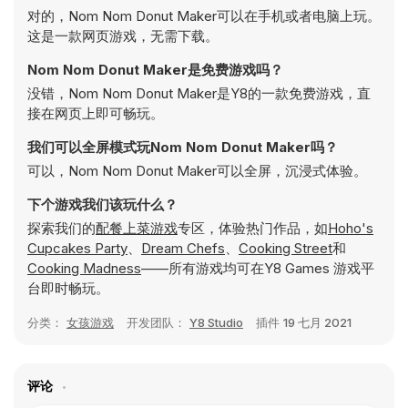
对的，Nom Nom Donut Maker可以在手机或者电脑上玩。
这是一款网页游戏，无需下载。
Nom Nom Donut Maker是免费游戏吗？
没错，Nom Nom Donut Maker是Y8的一款免费游戏，直
接在网页上即可畅玩。
我们可以全屏模式玩Nom Nom Donut Maker吗？
可以，Nom Nom Donut Maker可以全屏，沉浸式体验。
下个游戏我们该玩什么？
探索我们的
配餐上菜游戏
专区，体验热门作品，如
Hoho's
Cupcakes Party
、
Dream Chefs
、
Cooking Street
和
Cooking Madness
——所有游戏均可在Y8 Games 游戏平
台即时畅玩。
分类：
女孩游戏
开发团队：
Y8 Studio
插件
19 七月 2021
评论