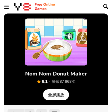
Nom Nom Donut Maker
8.1
播放87,868次
全屏播放