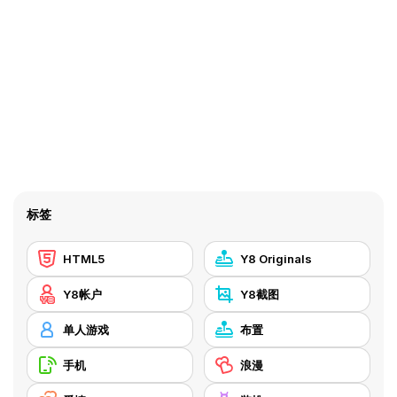
标签
HTML5
Y8 Originals
Y8帐户
Y8截图
单人游戏
布置
手机
浪漫