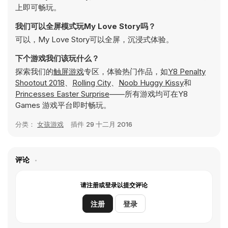
上即可畅玩。
我们可以全屏模式玩My Love Story吗？
可以，My Love Story可以全屏，沉浸式体验。
下个游戏我们该玩什么？
探索我们的
触屏游戏
专区，体验热门作品，如
Y8 Penalty
Shootout 2018
、
Rolling City
、
Noob Huggy Kissy
和
Princesses Easter Surprise
——所有游戏均可在Y8
Games 游戏平台即时畅玩。
分类：
女孩游戏
插件
29 十二月 2016
评论
请注册或登录以提交评论
注册
登录