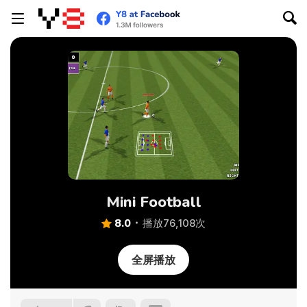
Mini Football
8.0
播放76,108次
全屏播放