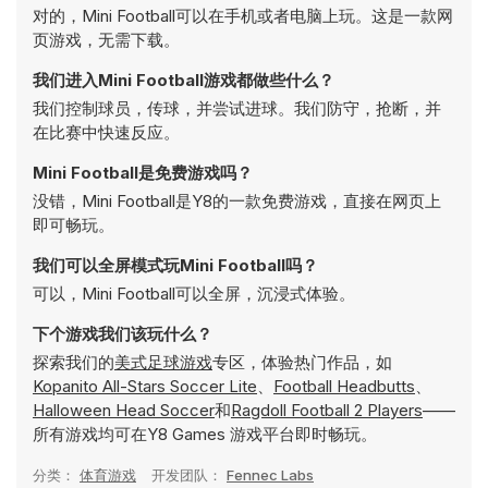
对的，Mini Football可以在手机或者电脑上玩。这是一款网
页游戏，无需下载。
我们进入Mini Football游戏都做些什么？
我们控制球员，传球，并尝试进球。我们防守，抢断，并
在比赛中快速反应。
Mini Football是免费游戏吗？
没错，Mini Football是Y8的一款免费游戏，直接在网页上
即可畅玩。
我们可以全屏模式玩Mini Football吗？
可以，Mini Football可以全屏，沉浸式体验。
下个游戏我们该玩什么？
探索我们的
美式足球游戏
专区，体验热门作品，如
Kopanito All-Stars Soccer Lite
、
Football Headbutts
、
Halloween Head Soccer
和
Ragdoll Football 2 Players
——
所有游戏均可在Y8 Games 游戏平台即时畅玩。
分类：
体育游戏
开发团队：
Fennec Labs