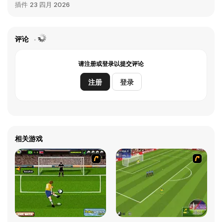
插件
23 四月 2026
评论
请注册或登录以提交评论
注册
登录
相关游戏