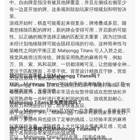
中。自由牌是指没有被其他牌覆盖，并且左侧或右侧至少
有一边是开放的牌。这条规则鼓励玩家仔细规划和明智决
策。
游戏开始时，棋盘可能看起来很复杂，牌堆叠成多层。随
着您移除匹配的牌对，新的牌会变得可用，开启新的可能
性。以正确的顺序选择正确的匹配至关重要，因为过快或
未经计划地移除牌可能会阻碍后续的行动。这种简单性与
策略性之间的平衡正是 Mahjongg Titans 引人入胜之处。
视觉风格简洁而传统。牌面采用熟悉的麻将符号，例如
万、筒、索、风和花牌。一切都清晰可见，让您能够全神
贯注于匹配牌面，不受干扰。背景设计精致且宁静，营造
我们可以在手机上玩Mahjongg Titans吗？
出适合游戏节奏的放松氛围。
对的，Mahjongg Titans可以在手机或者电脑上玩。这是一
Mahjongg Titans 旨在让您按照自己的节奏进行游戏。没有
款网页游戏，无需下载。
催促的压力，这使得它非常适合短暂停留或在您想放松并
深思熟虑每一步时进行更长时间的游戏。游戏奖励耐心、
Mahjongg Titans是免费游戏吗？
观察力和周密的计划，而非快速反应。
没错，Mahjongg Titans是Y8的一款免费游戏，直接在网页
由于规则易于学习，Mahjongg Titans 对新玩家非常友好。
上即可畅玩。
同时，多层布局也提供了足够的挑战，让经验丰富的麻将
玩家保持兴趣。清除棋盘上大片区域会带来满足感，完成
我们可以全屏模式玩Mahjongg Titans吗？
整个布局则会带来强烈的成就感。
可以，Mahjongg Titans可以全屏，沉浸式体验。
如果您喜欢规则简单、节奏轻松的经典牌配对游戏，