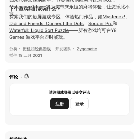
Mahjongg Titans 将为您带来永恒的麻将体验，让您乐此不
下个游戏我们该玩什么？
疲。
探索我们的
触屏游戏
专区，体验热门作品，如
Mysteriez!
、
Didi and Friends: Connect the Dots
、
Soccer Pro
和
Waterfull: Liquid Sort Puzzle
——所有游戏均可在Y8
Games 游戏平台即时畅玩。
分类：
街机和经典游戏
开发团队：
Zygomatic
插件
18 二月 2021
评论
请注册或登录以提交评论
注册
登录