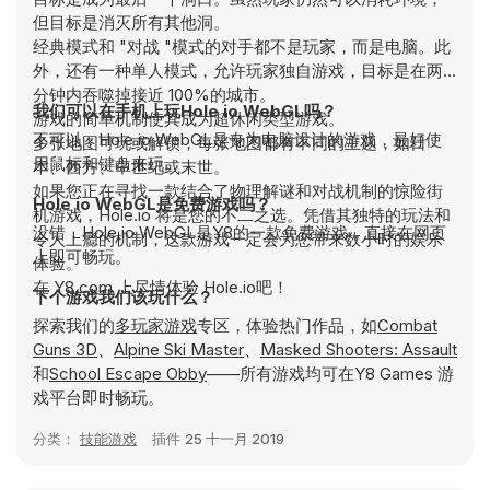
但目标是消灭所有其他洞。
经典模式和 "对战 "模式的对手都不是玩家，而是电脑。此
外，还有一种单人模式，允许玩家独自游戏，目标是在两
分钟内吞噬掉接近 100%的城市。
我们可以在手机上玩Hole io WebGL吗？
游戏的简单机制使其成为超休闲类型游戏。
不可以，Hole io WebGL是专为电脑设计的游戏，最好使
多张地图可玩或解锁，每张地图都有不同的主题，如日
用鼠标和键盘来玩。
本、西方、中世纪或末世。
如果您正在寻找一款结合了物理解谜和对战机制的惊险街
Hole io WebGL是免费游戏吗？
机游戏，Hole.io 将是您的不二之选。凭借其独特的玩法和
没错，Hole io WebGL是Y8的一款免费游戏，直接在网页
令人上瘾的机制，这款游戏一定会为您带来数小时的娱乐
上即可畅玩。
体验。
在 Y8.com 上尽情体验 Hole.io吧！
下个游戏我们该玩什么？
探索我们的
多玩家游戏
专区，体验热门作品，如
Combat
Guns 3D
、
Alpine Ski Master
、
Masked Shooters: Assault
和
School Escape Obby
——所有游戏均可在Y8 Games 游
戏平台即时畅玩。
分类：
技能游戏
插件
25 十一月 2019