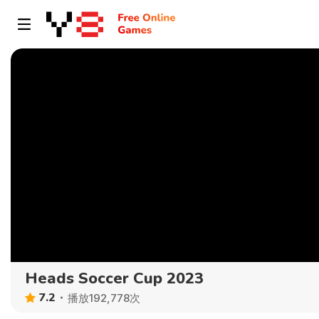
Heads Soccer Cup 2023
7.2
播放192,778次