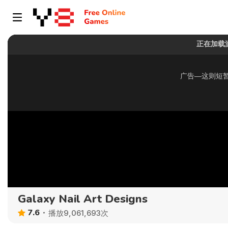
Galaxy Nail Art Designs
7.6
播放9,061,693次