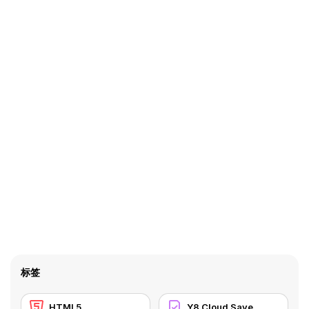
标签
HTML5
Y8 Cloud Save