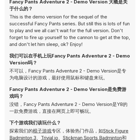
Fancy Pants Adventure 2 - Demo Version 大概是关
于什么的？
This is the demo version for the sequel of the
successful Fancy Pants series. But still this is lots of fun
to play and we all can't wait for the full version. Don't
forget to fire up yourself to the cannon to get at the top,
and don't let him sleep, ok? Enjoy!
我们可以在手机上玩Fancy Pants Adventure 2 - Demo
Version吗？
不可以，Fancy Pants Adventure 2 - Demo Version是专
为电脑设计的游戏，最好使用鼠标和键盘来玩。
Fancy Pants Adventure 2 - Demo Version是免费游
戏吗？
没错，Fancy Pants Adventure 2 - Demo Version是Y8的
一款免费游戏，直接在网页上即可畅玩。
下个游戏我们该玩什么？
探索我们的
棍子游戏
专区，体验热门作品，如
Stick Figure
Badminton 3
、
Trivial io
、
Stickman Sports Badminton
和