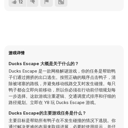
12
游戏详情
Ducks Escape 大概是关于什么的？
Ducks Escape 是一款网格解谜游戏，你的任务是帮助鸭
子们通过拥挤的出口逃生。按照正确的顺序点击鸭子，清
除被堵塞的路线，并避免移动线路交叉时发生碰撞。每只
鸭子都会立即向前移动，所以你必须在行动前仔细规划每
一步选择。这款游戏注重逻辑、交通调度式排序和仔细的
路径规划。立即在 Y8 玩 Ducks Escape 游戏。
Ducks Escape的主要游戏任务是什么？
主要目标是帮助所有鸭子在不发生碰撞的情况下逃脱。你
通过解决更难的布局来取得进展，必要时使用提示，并仔