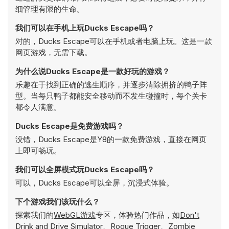
细管理有限的生命。
我们可以在手机上玩Ducks Escape吗？
对的，Ducks Escape可以在手机或者电脑上玩。这是一款
网页游戏，无需下载。
为什么说Ducks Escape是一款好玩的游戏？
乐趣在于找到正确的逃生顺序，并逐步清除拥挤的鸭子阵
型。当每只鸭子都能安全移动而不发生碰撞时，每个关卡
都令人满意。
Ducks Escape是免费游戏吗？
没错，Ducks Escape是Y8的一款免费游戏，直接在网页
上即可畅玩。
我们可以全屏模式玩Ducks Escape吗？
可以，Ducks Escape可以全屏，沉浸式体验。
下个游戏我们该玩什么？
探索我们的
WebGL游戏
专区，体验热门作品，如
Don't
Drink and Drive Simulator
、
Rogue Trigger
、
Zombie