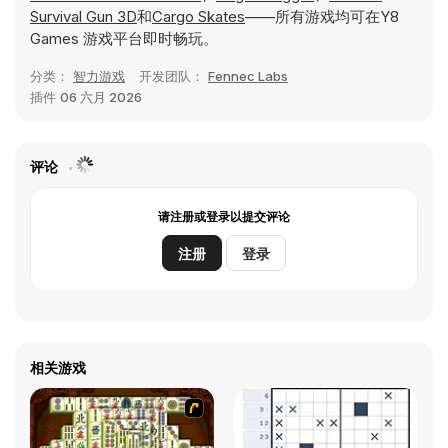
Survival Gun 3D
和
Cargo Skates
——所有游戏均可在Y8
Games 游戏平台即时畅玩。
分类：
智力游戏
开发团队：
Fennec Labs
插件
06 六月 2026
评论
请注册或登录以提交评论
注册
登录
相关游戏