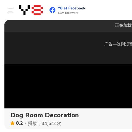
Dog Room Decoration
8.2
播放1,134,544次