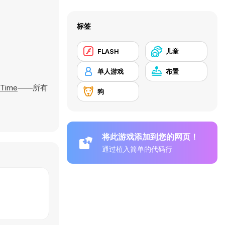
标签
FLASH
儿童
单人游戏
布置
 Time
——所有
狗
将此游戏添加到您的网页！
通过植入简单的代码行