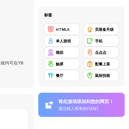
标签
HTML5
买装备升级
单人游戏
手机
模拟
点点点
戏均可在Y8
触屏
配餐上菜
餐厅
鼠标技能
将此游戏添加到您的网页！
通过植入简单的代码行