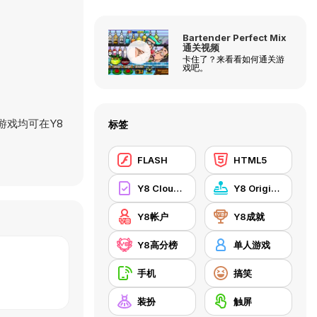
Bartender Perfect Mix
通关视频
卡住了？来看看如何通关游
戏吧。
游戏均可在Y8
标签
FLASH
HTML5
Y8 Cloud Save
Y8 Originals
Y8帐户
Y8成就
Y8高分榜
单人游戏
手机
搞笑
装扮
触屏