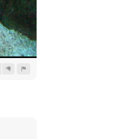
360p
480p
720p
1080p