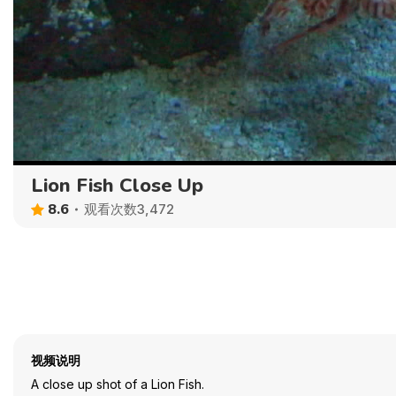
Lion Fish Close Up
8.6
观看次数3,472
视频说明
A close up shot of a Lion Fish.