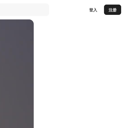
登入
注册
Auto
144p