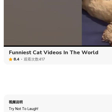
Funniest Cat Videos In The World
8.4
观看次数417
视频说明
Try Not To Laugh!